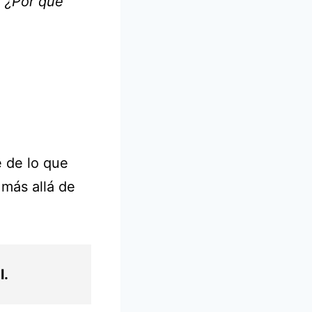
. ¿Por qué
 de lo que
 más allá de
l.