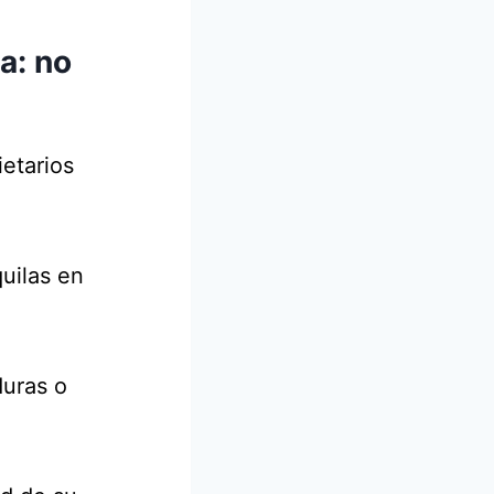
a: no
etarios
uilas en
duras o