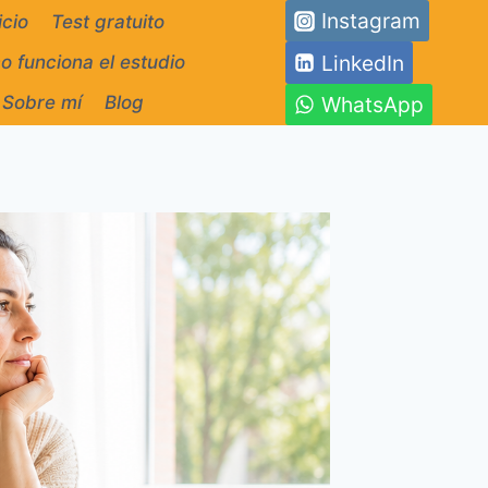
Instagram
icio
Test gratuito
LinkedIn
 funciona el estudio
WhatsApp
Sobre mí
Blog