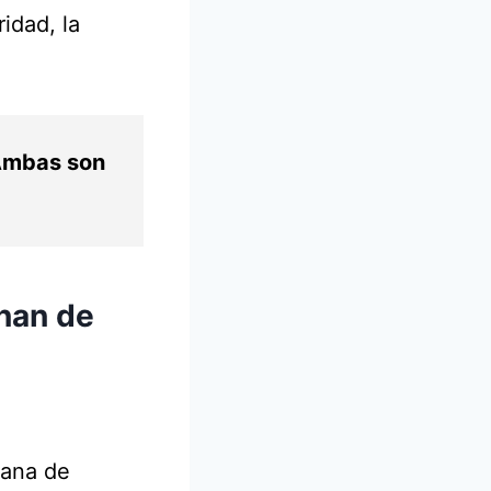
idad, la
 Ambas son
nan de
cana de