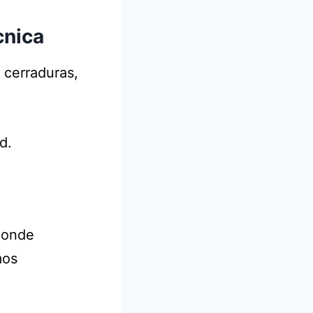
cnica
 cerraduras,
d.
donde
mos