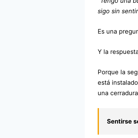
"Tengo una bu
sigo sin sent
Es una pregu
Y la respuest
Porque la se
está instalad
una cerradura
Sentirse 