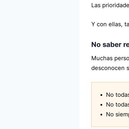
Las prioridad
Y con ellas, 
No saber re
Muchas person
desconocen si
No todas
No todas
No siemp