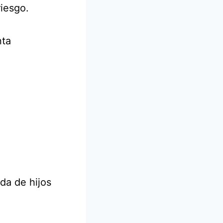
iesgo.
nta
ada de hijos