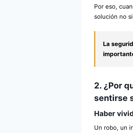
Por eso, cuan
solución no s
La segurid
important
2. ¿Por q
sentirse 
Haber vivi
Un robo, un i